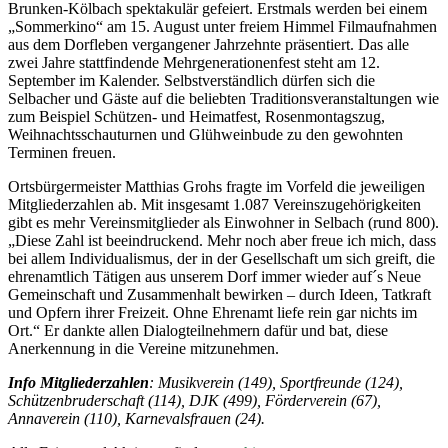
Brunken-Kölbach spektakulär gefeiert. Erstmals werden bei einem
„Sommerkino“ am 15. August unter freiem Himmel Filmaufnahmen
aus dem Dorfleben vergangener Jahrzehnte präsentiert. Das alle
zwei Jahre stattfindende Mehrgenerationenfest steht am 12.
September im Kalender. Selbstverständlich dürfen sich die
Selbacher und Gäste auf die beliebten Traditionsveranstaltungen wie
zum Beispiel Schützen- und Heimatfest, Rosenmontagszug,
Weihnachtsschauturnen und Glühweinbude zu den gewohnten
Terminen freuen.
Ortsbürgermeister Matthias Grohs fragte im Vorfeld die jeweiligen
Mitgliederzahlen ab. Mit insgesamt 1.087 Vereinszugehörigkeiten
gibt es mehr Vereinsmitglieder als Einwohner in Selbach (rund 800).
„Diese Zahl ist beeindruckend. Mehr noch aber freue ich mich, dass
bei allem Individualismus, der in der Gesellschaft um sich greift, die
ehrenamtlich Tätigen aus unserem Dorf immer wieder auf´s Neue
Gemeinschaft und Zusammenhalt bewirken – durch Ideen, Tatkraft
und Opfern ihrer Freizeit. Ohne Ehrenamt liefe rein gar nichts im
Ort.“ Er dankte allen Dialogteilnehmern dafür und bat, diese
Anerkennung in die Vereine mitzunehmen.
Info Mitgliederzahlen
: Musikverein (149), Sportfreunde (124),
Schützenbruderschaft (114), DJK (499), Förderverein (67),
Annaverein (110), Karnevalsfrauen (24).