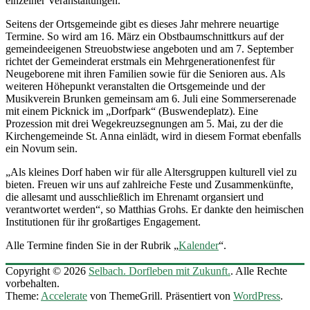
einzelner Veranstaltungen.
Seitens der Ortsgemeinde gibt es dieses Jahr mehrere neuartige
Termine. So wird am 16. März ein Obstbaumschnittkurs auf der
gemeindeeigenen Streuobstwiese angeboten und am 7. September
richtet der Gemeinderat erstmals ein Mehrgenerationenfest für
Neugeborene mit ihren Familien sowie für die Senioren aus. Als
weiteren Höhepunkt veranstalten die Ortsgemeinde und der
Musikverein Brunken gemeinsam am 6. Juli eine Sommerserenade
mit einem Picknick im „Dorfpark“ (Buswendeplatz). Eine
Prozession mit drei Wegekreuzsegnungen am 5. Mai, zu der die
Kirchengemeinde St. Anna einlädt, wird in diesem Format ebenfalls
ein Novum sein.
„Als kleines Dorf haben wir für alle Altersgruppen kulturell viel zu
bieten. Freuen wir uns auf zahlreiche Feste und Zusammenkünfte,
die allesamt und ausschließlich im Ehrenamt organsiert und
verantwortet werden“, so Matthias Grohs. Er dankte den heimischen
Institutionen für ihr großartiges Engagement.
Alle Termine finden Sie in der Rubrik „
Kalender
“.
Copyright © 2026
Selbach. Dorfleben mit Zukunft.
. Alle Rechte
vorbehalten.
Theme:
Accelerate
von ThemeGrill. Präsentiert von
WordPress
.