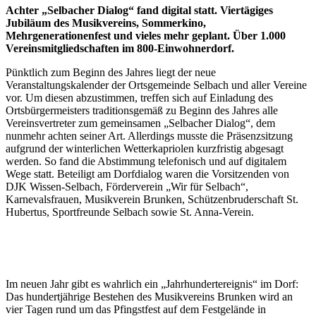
Achter „Selbacher Dialog“ fand digital statt. Viertägiges
Jubiläum des Musikvereins, Sommerkino,
Mehrgenerationenfest und vieles mehr geplant. Über 1.000
Vereinsmitgliedschaften im 800-Einwohnerdorf.
Pünktlich zum Beginn des Jahres liegt der neue
Veranstaltungskalender der Ortsgemeinde Selbach und aller Vereine
vor. Um diesen abzustimmen, treffen sich auf Einladung des
Ortsbürgermeisters traditionsgemäß zu Beginn des Jahres alle
Vereinsvertreter zum gemeinsamen „Selbacher Dialog“, dem
nunmehr achten seiner Art. Allerdings musste die Präsenzsitzung
aufgrund der winterlichen Wetterkapriolen kurzfristig abgesagt
werden. So fand die Abstimmung telefonisch und auf digitalem
Wege statt. Beteiligt am Dorfdialog waren die Vorsitzenden von
DJK Wissen-Selbach, Förderverein „Wir für Selbach“,
Karnevalsfrauen, Musikverein Brunken, Schützenbruderschaft St.
Hubertus, Sportfreunde Selbach sowie St. Anna-Verein.
Im neuen Jahr gibt es wahrlich ein „Jahrhundertereignis“ im Dorf:
Das hundertjährige Bestehen des Musikvereins Brunken wird an
vier Tagen rund um das Pfingstfest auf dem Festgelände in