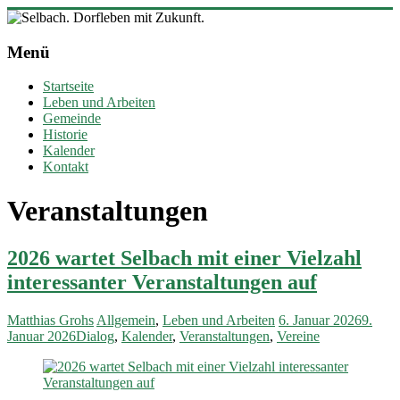
Zum
Inhalt
Selbach.
springen
Menü
Dorfleben
mit
Startseite
Zukunft.
Leben und Arbeiten
Gemeinde
Ortsgemeinde
Historie
Selbach
Kalender
(Sieg)
Kontakt
Veranstaltungen
2026 wartet Selbach mit einer Vielzahl
interessanter Veranstaltungen auf
Matthias Grohs
Allgemein
,
Leben und Arbeiten
6. Januar 2026
9.
Januar 2026
Dialog
,
Kalender
,
Veranstaltungen
,
Vereine