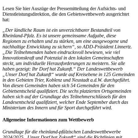
Lesen Sie hier Auszüge der Pressemitteilung der Aufsichts- und
Dienstleistungsdirektion, die den Gebietswettbewerb ausgerichtet
hat:
„Der ländliche Raum ist ein unverzichtbarer Bestandteil von
Rheinland-Pfalz. Es ist unsere gemeinsame Aufgabe, diese
Regionen zu erhalten und zu stärken, um eine ausgewogene und
nachhaltige Entwicklung zu sichern“, so ADD-Präsident Linnertz.
„Die Teilnehmenden haben eindrucksvoll bewiesen, wie viel
Innovationskraft und Potenzial in den lokalen Gemeinschaften
steckt, um individuelle Herausforderungen zu meistern. Sie alle
haben gezeigt: Ihr Dorf hat Zukunft.“ Der Landeswettbewerb
„Unser Dorf hat Zukunft“ wurde auf Kreisebene in 125 Gemeinden
in den Gebieten Trier, Koblenz und Neustadt a.d.W. durchgeführt.
Von diesen Gemeinden haben sich 54 Gemeinden für den
Gebietsentscheid qualifiziert. Die sechs platzierten Ortsgemeinden
haben sich auf der Grundlage des Teilnehmerschlüssels für den
Landesentscheid qualifiziert, welcher Ende September durch das
Ministerium des Innern und für Sport durchgeführt wird.
Allgemeine Informationen zum Wettbewerb
Grundlage für die rheinland-pfälzischen Landeswettbewerbe
2024/2025 „Unser Dorf hat Zukunft“ sind die Richtlinien mit