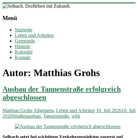
Zum
Inhalt
Selbach.
springen
Menü
Dorfleben
mit
Startseite
Zukunft.
Leben und Arbeiten
Gemeinde
Ortsgemeinde
Historie
Selbach
Kalender
(Sieg)
Kontakt
Autor:
Matthias Grohs
Ausbau der Tannenstraße erfolgreich
abgeschlossen
Matthias Grohs
Allgemein
,
Leben und Arbeiten
10. Juli 2026
10. Juli
2026
Straßenausbau
,
Tannenstraße
,
wkb
Selbach setzt bei wichtigen Verkehrsprojekten vorerst auf