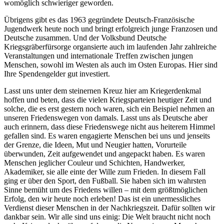
womöglich schwieriger geworden.
Übrigens gibt es das 1963 gegründete Deutsch-Französische
Jugendwerk heute noch und bringt erfolgreich junge Franzosen und
Deutsche zusammen. Und der Volksbund Deutsche
Kriegsgräberfürsorge organsierte auch im laufenden Jahr zahlreiche
Veranstaltungen und internationale Treffen zwischen jungen
Menschen, sowohl im Westen als auch im Osten Europas. Hier sind
Ihre Spendengelder gut investiert.
Lasst uns unter dem steinernen Kreuz hier am Kriegerdenkmal
hoffen und beten, dass die vielen Kriegsparteien heutiger Zeit und
solche, die es erst gestern noch waren, sich ein Beispiel nehmen an
unseren Friedenswegen von damals. Lasst uns als Deutsche aber
auch erinnern, dass diese Friedenswege nicht aus heiterem Himmel
gefallen sind. Es waren engagierte Menschen bei uns und jenseits
der Grenze, die Ideen, Mut und Neugier hatten, Vorurteile
überwunden, Zeit aufgewendet und angepackt haben. Es waren
Menschen jeglicher Couleur und Schichten, Handwerker,
Akademiker, sie alle einte der Wille zum Frieden. In diesem Fall
ging er über den Sport, den Fußball. Sie haben sich im wahrsten
Sinne bemüht um des Friedens willen – mit dem größtmöglichen
Erfolg, den wir heute noch erleben! Das ist ein unermessliches
Verdienst dieser Menschen in der Nachkriegszeit. Dafür sollten wir
dankbar sein. Wir alle sind uns einig: Die Welt braucht nicht noch