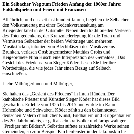
Ein Selbacher Weg zum Frieden Anfang der 1960er Jahre:
Fußballspielen und Feiern mit Franzosen
Alljährlich, und das seit fast hundert Jahren, begehen die Selbacher
den Volkstrauertag mit einer Gedenkveranstaltung am
Kriegerdenkmal in der Ortsmitte. Neben dem traditionellen Verlesen
des Totengedenkens, der Kranzniederlegung für die Toten und
Vermissten Selbacher der beiden Weltkriege und mehreren
Musikstücken, intoniert von Blechbläsern des Musikvereins
Brunken, verlasen Ortsbürgermeister Matthias Grohs und
Beigeordnete Nina Hüsch eine Interpretation des Gemäldes „Das
Gesicht des Friedens“ von Sieger Köder. Lesen Sie hier ihre
Wortbeiträge, die wie jedes Jahr einen Bezug auf Selbach
einschließen.
Liebe Mitbürgerinnen und Mitbürger,
Sie halten das „Gesicht des Friedens“ in Ihren Händen. Der
katholische Priester und Künstler Sieger Köder hat dieses Bild
geschaffen. Er lebte von 1925 bis 2015 und wirkte im Raum
Hohenlohe und Schwaben. Köder zählt zu den bekanntesten
deutschen Malern christlicher Kunst, Bildhauern und Krippenbauern
des 20. Jahrhunderts, er galt als ein kraftvoller und farbgewaltiger
„Prediger mit Bildern“. Selbstlos stiftete er zahlreiche Werke seinen
Gemeinden, so zum Beispiel Kirchenfenster in der Jakobuskirche