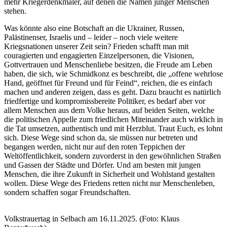
mehr Kriegerdenkmäler, auf denen die Namen junger Menschen
stehen.
Was könnte also eine Botschaft an die Ukrainer, Russen,
Palästinenser, Israelis und – leider – noch viele weitere
Kriegsnationen unserer Zeit sein? Frieden schafft man mit
couragierten und engagierten Einzelpersonen, die Visionen,
Gottvertrauen und Menschenliebe besitzen, die Freude am Leben
haben, die sich, wie Schmidkonz es beschreibt, die „offene wehrlose
Hand, geöffnet für Freund und für Feind“, reichen, die es einfach
machen und anderen zeigen, dass es geht. Dazu braucht es natürlich
friedfertige und kompromissbereite Politiker, es bedarf aber vor
allem Menschen aus dem Volke heraus, auf beiden Seiten, welche
die politischen Appelle zum friedlichen Miteinander auch wirklich in
die Tat umsetzen, authentisch und mit Herzblut. Traut Euch, es lohnt
sich. Diese Wege sind schon da, sie müssen nur betreten und
begangen werden, nicht nur auf den roten Teppichen der
Weltöffentlichkeit, sondern zuvorderst in den gewöhnlichen Straßen
und Gassen der Städte und Dörfer. Und am besten mit jungen
Menschen, die ihre Zukunft in Sicherheit und Wohlstand gestalten
wollen. Diese Wege des Friedens retten nicht nur Menschenleben,
sondern schaffen sogar Freundschaften.
Volkstrauertag in Selbach am 16.11.2025. (Foto: Klaus