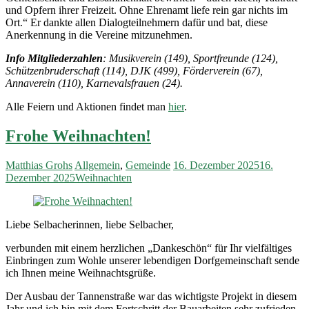
und Opfern ihrer Freizeit. Ohne Ehrenamt liefe rein gar nichts im
Ort.“ Er dankte allen Dialogteilnehmern dafür und bat, diese
Anerkennung in die Vereine mitzunehmen.
Info Mitgliederzahlen
: Musikverein (149), Sportfreunde (124),
Schützenbruderschaft (114), DJK (499), Förderverein (67),
Annaverein (110), Karnevalsfrauen (24).
Alle Feiern und Aktionen findet man
hier
.
Frohe Weihnachten!
Matthias Grohs
Allgemein
,
Gemeinde
16. Dezember 2025
16.
Dezember 2025
Weihnachten
Liebe Selbacherinnen, liebe Selbacher,
verbunden mit einem herzlichen „Dankeschön“ für Ihr vielfältiges
Einbringen zum Wohle unserer lebendigen Dorfgemeinschaft sende
ich Ihnen meine Weihnachtsgrüße.
Der Ausbau der Tannenstraße war das wichtigste Projekt in diesem
Jahr und ich bin mit dem Fortschritt der Bauarbeiten sehr zufrieden.