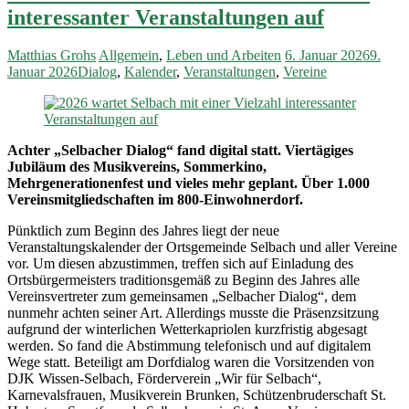
interessanter Veranstaltungen auf
Matthias Grohs
Allgemein
,
Leben und Arbeiten
6. Januar 2026
9.
Januar 2026
Dialog
,
Kalender
,
Veranstaltungen
,
Vereine
Achter „Selbacher Dialog“ fand digital statt. Viertägiges
Jubiläum des Musikvereins, Sommerkino,
Mehrgenerationenfest und vieles mehr geplant. Über 1.000
Vereinsmitgliedschaften im 800-Einwohnerdorf.
Pünktlich zum Beginn des Jahres liegt der neue
Veranstaltungskalender der Ortsgemeinde Selbach und aller Vereine
vor. Um diesen abzustimmen, treffen sich auf Einladung des
Ortsbürgermeisters traditionsgemäß zu Beginn des Jahres alle
Vereinsvertreter zum gemeinsamen „Selbacher Dialog“, dem
nunmehr achten seiner Art. Allerdings musste die Präsenzsitzung
aufgrund der winterlichen Wetterkapriolen kurzfristig abgesagt
werden. So fand die Abstimmung telefonisch und auf digitalem
Wege statt. Beteiligt am Dorfdialog waren die Vorsitzenden von
DJK Wissen-Selbach, Förderverein „Wir für Selbach“,
Karnevalsfrauen, Musikverein Brunken, Schützenbruderschaft St.