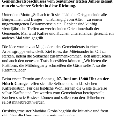
Gemeinderatsbeschlusses vom September letzten Jahres gelingt
nun ein weiterer Schritt in diese Richtung.
Unter dem Motto „Selbach trifft sich“ lädt die Ortsgemeinde alle
Bürgerinnen und Bürger – unabhängig vom Alter – zu einem
ungezwungenen Beisammensein ein. Geplant sind künftig
vierteljährliche Treffen an wechselnden Orten innerhalb der
Gemeinde. Mal wird Kaffee und Kuchen untereinander gereicht, ein
anderes Mal wird gegrillt.
Die Idee wurde von Mitgliedern des Gemeinderats in einer
Arbeitsgruppe entwickelt. Ziel ist es, das Miteinander im Ort zu
stärken, indem die Selbacher zusammenkommen, sich austauschen
und auch den neuesten Tratsch erzählen können. „Wir bieten die
Plattform, die Mitbringparty schmeißen die Gäste selbst“, so die
Ratsmitglieder.
Beim ersten Termin am Sonntag,
07. Juni um 15:00 Uhr an der
Hüsch-Garage
treffen sich die Selbacher zum klassischen
Kaffeeklatsch. Für das leibliche Wohl sorgen die Gäste teilweise
selbst: Kaffee und Tee werden vom Gemeinderat bereitgestellt,
Kuchen sowie Besteck können und sollen von den Teilnehmern
selbst mitgebracht werden.
Ortsbürgermeister Matthias Grohs begrüßt die Initiative und freut
sich über die Umsetzung des entsprechenden