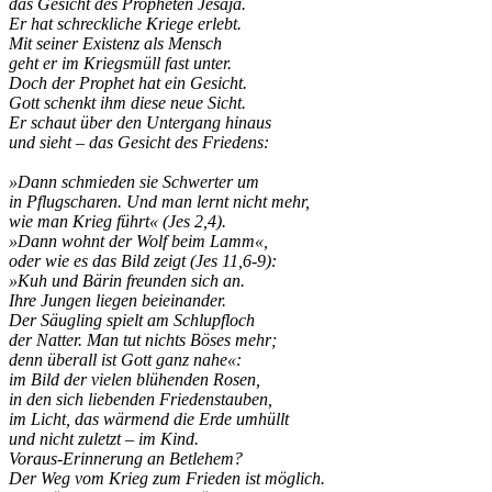
das Gesicht des Propheten Jesaja.
Er hat schreckliche Kriege erlebt.
Mit seiner Existenz als Mensch
geht er im Kriegsmüll fast unter.
Doch der Prophet hat ein Gesicht.
Gott schenkt ihm diese neue Sicht.
Er schaut über den Untergang hinaus
und sieht – das Gesicht des Friedens:
»Dann schmieden sie Schwerter um
in Pflugscharen. Und man lernt nicht mehr,
wie man Krieg führt« (Jes 2,4).
»Dann wohnt der Wolf beim Lamm«,
oder wie es das Bild zeigt (Jes 11,6-9):
»Kuh und Bärin freunden sich an.
Ihre Jungen liegen beieinander.
Der Säugling spielt am Schlupfloch
der Natter. Man tut nichts Böses mehr;
denn überall ist Gott ganz nahe«:
im Bild der vielen blühenden Rosen,
in den sich liebenden Friedenstauben,
im Licht, das wärmend die Erde umhüllt
und nicht zuletzt – im Kind.
Voraus-Erinnerung an Betlehem?
Der Weg vom Krieg zum Frieden ist möglich.