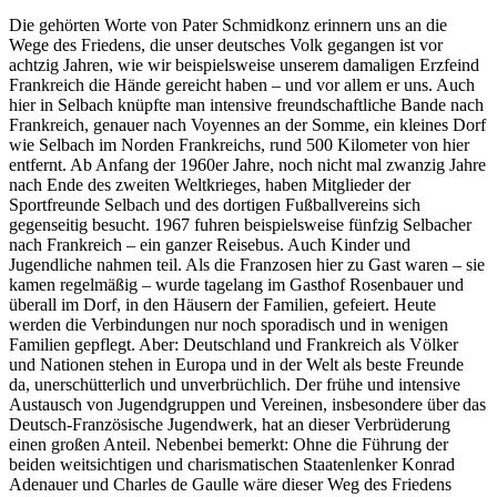
Die gehörten Worte von Pater Schmidkonz erinnern uns an die
Wege des Friedens, die unser deutsches Volk gegangen ist vor
achtzig Jahren, wie wir beispielsweise unserem damaligen Erzfeind
Frankreich die Hände gereicht haben – und vor allem er uns. Auch
hier in Selbach knüpfte man intensive freundschaftliche Bande nach
Frankreich, genauer nach Voyennes an der Somme, ein kleines Dorf
wie Selbach im Norden Frankreichs, rund 500 Kilometer von hier
entfernt. Ab Anfang der 1960er Jahre, noch nicht mal zwanzig Jahre
nach Ende des zweiten Weltkrieges, haben Mitglieder der
Sportfreunde Selbach und des dortigen Fußballvereins sich
gegenseitig besucht. 1967 fuhren beispielsweise fünfzig Selbacher
nach Frankreich – ein ganzer Reisebus. Auch Kinder und
Jugendliche nahmen teil. Als die Franzosen hier zu Gast waren – sie
kamen regelmäßig – wurde tagelang im Gasthof Rosenbauer und
überall im Dorf, in den Häusern der Familien, gefeiert. Heute
werden die Verbindungen nur noch sporadisch und in wenigen
Familien gepflegt. Aber: Deutschland und Frankreich als Völker
und Nationen stehen in Europa und in der Welt als beste Freunde
da, unerschütterlich und unverbrüchlich. Der frühe und intensive
Austausch von Jugendgruppen und Vereinen, insbesondere über das
Deutsch-Französische Jugendwerk, hat an dieser Verbrüderung
einen großen Anteil. Nebenbei bemerkt: Ohne die Führung der
beiden weitsichtigen und charismatischen Staatenlenker Konrad
Adenauer und Charles de Gaulle wäre dieser Weg des Friedens