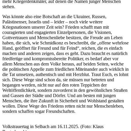
mehr Kriegerdenkmäler, auf denen die Namen junger Menschen
stehen.
Was könnte also eine Botschaft an die Ukrainer, Russen,
Palästinenser, Israelis und – leider – noch viele weitere
Kriegsnationen unserer Zeit sein? Frieden schafft man mit
couragierten und engagierten Einzelpersonen, die Visionen,
Gottvertrauen und Menschenliebe besitzen, die Freude am Leben
haben, die sich, wie Schmidkonz es beschreibt, die „offene wehrlose
Hand, geöffnet für Freund und für Feind“, reichen, die es einfach
machen und anderen zeigen, dass es geht. Dazu braucht es natürlich
friedfertige und kompromissbereite Politiker, es bedarf aber vor
allem Menschen aus dem Volke heraus, auf beiden Seiten, welche
die politischen Appelle zum friedlichen Miteinander auch wirklich in
die Tat umsetzen, authentisch und mit Herzblut. Traut Euch, es lohnt
sich. Diese Wege sind schon da, sie müssen nur betreten und
begangen werden, nicht nur auf den roten Teppichen der
Weltöffentlichkeit, sondern zuvorderst in den gewöhnlichen Straßen
und Gassen der Städte und Dörfer. Und am besten mit jungen
Menschen, die ihre Zukunft in Sicherheit und Wohlstand gestalten
wollen. Diese Wege des Friedens retten nicht nur Menschenleben,
sondern schaffen sogar Freundschaften.
Volkstrauertag in Selbach am 16.11.2025. (Foto: Klaus