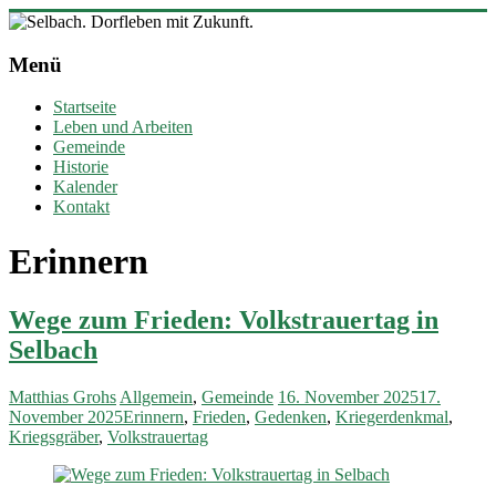
Zum
Inhalt
Selbach.
springen
Menü
Dorfleben
mit
Startseite
Zukunft.
Leben und Arbeiten
Gemeinde
Ortsgemeinde
Historie
Selbach
Kalender
(Sieg)
Kontakt
Erinnern
Wege zum Frieden: Volkstrauertag in
Selbach
Matthias Grohs
Allgemein
,
Gemeinde
16. November 2025
17.
November 2025
Erinnern
,
Frieden
,
Gedenken
,
Kriegerdenkmal
,
Kriegsgräber
,
Volkstrauertag