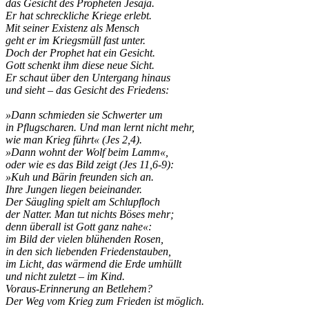
das Gesicht des Propheten Jesaja.
Er hat schreckliche Kriege erlebt.
Mit seiner Existenz als Mensch
geht er im Kriegsmüll fast unter.
Doch der Prophet hat ein Gesicht.
Gott schenkt ihm diese neue Sicht.
Er schaut über den Untergang hinaus
und sieht – das Gesicht des Friedens:
»Dann schmieden sie Schwerter um
in Pflugscharen. Und man lernt nicht mehr,
wie man Krieg führt« (Jes 2,4).
»Dann wohnt der Wolf beim Lamm«,
oder wie es das Bild zeigt (Jes 11,6-9):
»Kuh und Bärin freunden sich an.
Ihre Jungen liegen beieinander.
Der Säugling spielt am Schlupfloch
der Natter. Man tut nichts Böses mehr;
denn überall ist Gott ganz nahe«:
im Bild der vielen blühenden Rosen,
in den sich liebenden Friedenstauben,
im Licht, das wärmend die Erde umhüllt
und nicht zuletzt – im Kind.
Voraus-Erinnerung an Betlehem?
Der Weg vom Krieg zum Frieden ist möglich.