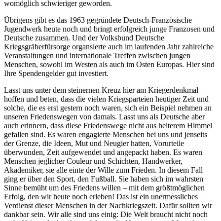
womöglich schwieriger geworden.
Übrigens gibt es das 1963 gegründete Deutsch-Französische
Jugendwerk heute noch und bringt erfolgreich junge Franzosen und
Deutsche zusammen. Und der Volksbund Deutsche
Kriegsgräberfürsorge organsierte auch im laufenden Jahr zahlreiche
Veranstaltungen und internationale Treffen zwischen jungen
Menschen, sowohl im Westen als auch im Osten Europas. Hier sind
Ihre Spendengelder gut investiert.
Lasst uns unter dem steinernen Kreuz hier am Kriegerdenkmal
hoffen und beten, dass die vielen Kriegsparteien heutiger Zeit und
solche, die es erst gestern noch waren, sich ein Beispiel nehmen an
unseren Friedenswegen von damals. Lasst uns als Deutsche aber
auch erinnern, dass diese Friedenswege nicht aus heiterem Himmel
gefallen sind. Es waren engagierte Menschen bei uns und jenseits
der Grenze, die Ideen, Mut und Neugier hatten, Vorurteile
überwunden, Zeit aufgewendet und angepackt haben. Es waren
Menschen jeglicher Couleur und Schichten, Handwerker,
Akademiker, sie alle einte der Wille zum Frieden. In diesem Fall
ging er über den Sport, den Fußball. Sie haben sich im wahrsten
Sinne bemüht um des Friedens willen – mit dem größtmöglichen
Erfolg, den wir heute noch erleben! Das ist ein unermessliches
Verdienst dieser Menschen in der Nachkriegszeit. Dafür sollten wir
dankbar sein. Wir alle sind uns einig: Die Welt braucht nicht noch