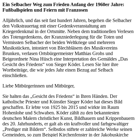
Ein Selbacher Weg zum Frieden Anfang der 1960er Jahre:
Fußballspielen und Feiern mit Franzosen
Alljährlich, und das seit fast hundert Jahren, begehen die Selbacher
den Volkstrauertag mit einer Gedenkveranstaltung am
Kriegerdenkmal in der Ortsmitte. Neben dem traditionellen Verlesen
des Totengedenkens, der Kranzniederlegung für die Toten und
Vermissten Selbacher der beiden Weltkriege und mehreren
Musikstücken, intoniert von Blechbläsern des Musikvereins
Brunken, verlasen Ortsbürgermeister Matthias Grohs und
Beigeordnete Nina Hüsch eine Interpretation des Gemäldes „Das
Gesicht des Friedens“ von Sieger Köder. Lesen Sie hier ihre
Wortbeiträge, die wie jedes Jahr einen Bezug auf Selbach
einschließen.
Liebe Mitbürgerinnen und Mitbürger,
Sie halten das „Gesicht des Friedens“ in Ihren Händen. Der
katholische Priester und Künstler Sieger Köder hat dieses Bild
geschaffen. Er lebte von 1925 bis 2015 und wirkte im Raum
Hohenlohe und Schwaben. Köder zählt zu den bekanntesten
deutschen Malern christlicher Kunst, Bildhauern und Krippenbauern
des 20. Jahrhunderts, er galt als ein kraftvoller und farbgewaltiger
„Prediger mit Bildern“. Selbstlos stiftete er zahlreiche Werke seinen
Gemeinden, so zum Beispiel Kirchenfenster in der Jakobuskirche