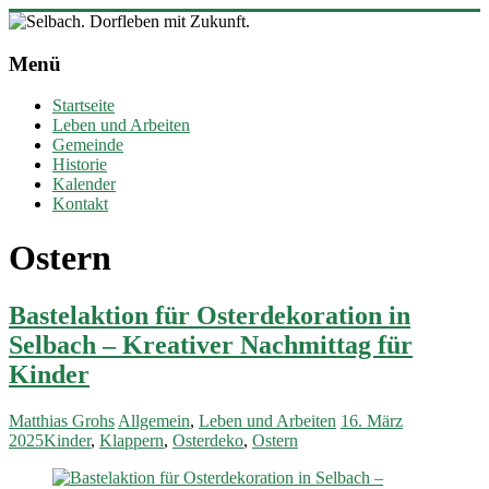
Zum
Inhalt
Selbach.
springen
Menü
Dorfleben
mit
Startseite
Zukunft.
Leben und Arbeiten
Gemeinde
Ortsgemeinde
Historie
Selbach
Kalender
(Sieg)
Kontakt
Ostern
Bastelaktion für Osterdekoration in
Selbach – Kreativer Nachmittag für
Kinder
Matthias Grohs
Allgemein
,
Leben und Arbeiten
16. März
2025
Kinder
,
Klappern
,
Osterdeko
,
Ostern