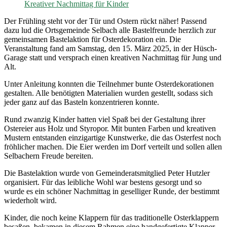
Der Frühling steht vor der Tür und Ostern rückt näher! Passend
dazu lud die Ortsgemeinde Selbach alle Bastelfreunde herzlich zur
gemeinsamen Bastelaktion für Osterdekoration ein. Die
Veranstaltung fand am Samstag, den 15. März 2025, in der Hüsch-
Garage statt und versprach einen kreativen Nachmittag für Jung und
Alt.
Unter Anleitung konnten die Teilnehmer bunte Osterdekorationen
gestalten. Alle benötigten Materialien wurden gestellt, sodass sich
jeder ganz auf das Basteln konzentrieren konnte.
Rund zwanzig Kinder hatten viel Spaß bei der Gestaltung ihrer
Ostereier aus Holz und Styropor. Mit bunten Farben und kreativen
Mustern entstanden einzigartige Kunstwerke, die das Osterfest noch
fröhlicher machen. Die Eier werden im Dorf verteilt und sollen allen
Selbachern Freude bereiten.
Die Bastelaktion wurde von Gemeinderatsmitglied Peter Hutzler
organisiert. Für das leibliche Wohl war bestens gesorgt und so
wurde es ein schöner Nachmittag in geselliger Runde, der bestimmt
wiederholt wird.
Kinder, die noch keine Klappern für das traditionelle Osterklappern
besaßen, bekamen in diesem Rahmen eine handgefertigte Klapper.