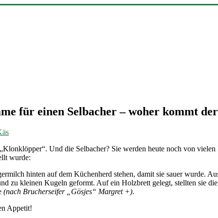
name für einen Selbacher – woher kommt de
Käs
 „Klonklöpper“. Und die Selbacher? Sie werden heute noch von vielen 
ellt wurde:
Magermilch hinten auf dem Küchenherd stehen, damit sie sauer wurde. A
d zu kleinen Kugeln geformt. Auf ein Holzbrett gelegt, stellten sie 
fe
(nach Brucherseifer „Gösjes“ Margret +)
.
n Appetit!