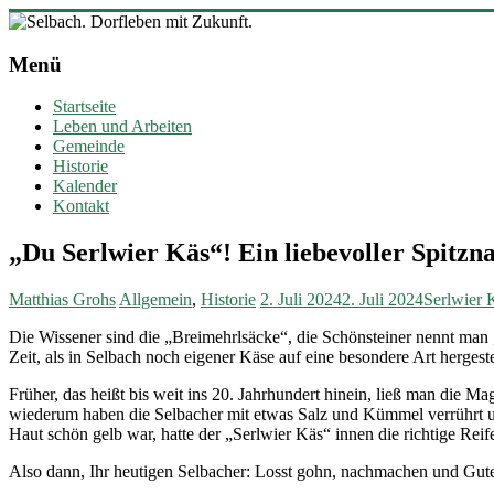
Zum
Inhalt
Selbach.
springen
Menü
Dorfleben
mit
Startseite
Zukunft.
Leben und Arbeiten
Gemeinde
Ortsgemeinde
Historie
Selbach
Kalender
(Sieg)
Kontakt
„Du Serlwier Käs“! Ein liebevoller Spitz
Matthias Grohs
Allgemein
,
Historie
2. Juli 2024
2. Juli 2024
Serlwier 
Die Wissener sind die „Breimehrlsäcke“, die Schönsteiner nennt man
Zeit, als in Selbach noch eigener Käse auf eine besondere Art hergest
Früher, das heißt bis weit ins 20. Jahrhundert hinein, ließ man die 
wiederum haben die Selbacher mit etwas Salz und Kümmel verrührt un
Haut schön gelb war, hatte der „Serlwier Käs“ innen die richtige Rei
Also dann, Ihr heutigen Selbacher: Losst gohn, nachmachen und Gute