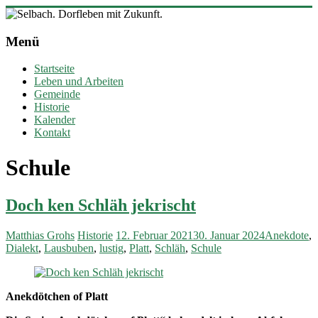
Zum
Inhalt
Selbach.
springen
Menü
Dorfleben
mit
Startseite
Zukunft.
Leben und Arbeiten
Gemeinde
Ortsgemeinde
Historie
Selbach
Kalender
(Sieg)
Kontakt
Schule
Doch ken Schläh jekrischt
Matthias Grohs
Historie
12. Februar 2021
30. Januar 2024
Anekdote
,
Dialekt
,
Lausbuben
,
lustig
,
Platt
,
Schläh
,
Schule
Anekdötchen of Platt