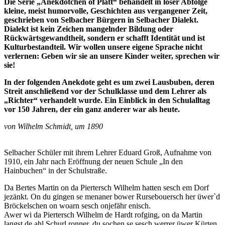
Die Serie „Anekdötchen of Platt“ behandelt in loser Abfolge
kleine, meist humorvolle, Geschichten aus vergangener Zeit,
geschrieben von Selbacher Bürgern in Selbacher Dialekt.
Dialekt ist kein Zeichen mangelnder Bildung oder
Rückwärtsgewandtheit, sondern er schafft Identität und ist
Kulturbestandteil. Wir wollen unsere eigene Sprache nicht
verlernen: Geben wir sie an unsere Kinder weiter, sprechen wir
sie!
In der folgenden Anekdote geht es um zwei Lausbuben, deren
Streit anschließend vor der Schulklasse und dem Lehrer als
„Richter“ verhandelt wurde.
Ein Einblick in den Schulalltag
vor 150 Jahren, der ein ganz anderer war als heute.
von Wilhelm Schmidt, um 1890
Selbacher Schüler mit ihrem Lehrer Eduard Groß, Aufnahme von
1910, ein Jahr nach Eröffnung der neuen Schule „In den
Hainbuchen“ in der Schulstraße.
Da Bertes Martin on da Piertersch Wilhelm hatten sesch em Dorf
jezänkt. On du gingen se menaner bower Rursebouersch her üwer`d
Bröckelschen on woarn sesch onjefähr enisch.
Awer wi da Piertersch Wilhelm de Hardt rofging, on da Martin
langst de ahl Schurl ronner, du sochen se sesch werrer üwer Kürten