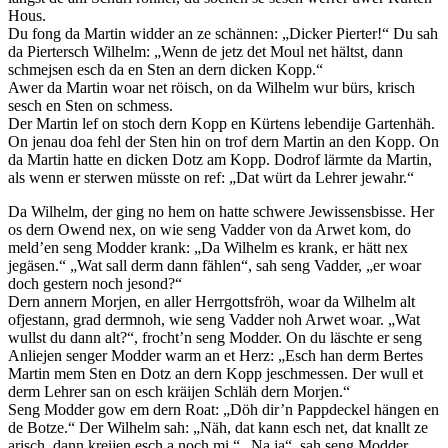
Hous.
Du fong da Martin widder an ze schännen: „Dicker Pierter!“ Du sah
da Piertersch Wilhelm: „Wenn de jetz det Moul net hältst, dann
schmejsen esch da en Sten an dern dicken Kopp.“
Awer da Martin woar net röisch, on da Wilhelm wur bürs, krisch
sesch en Sten on schmess.
Der Martin lef on stoch dern Kopp en Kürtens lebendije Gartenhäh.
On jenau doa fehl der Sten hin on trof dern Martin an den Kopp. On
da Martin hatte en dicken Dotz am Kopp. Dodrof lärmte da Martin,
als wenn er sterwen müsste on ref: „Dat würt da Lehrer jewahr.“
Da Wilhelm, der ging no hem on hatte schwere Jewissensbisse. Her
os dern Owend nex, on wie seng Vadder von da Arwet kom, do
meld’en seng Modder krank: „Da Wilhelm es krank, er hätt nex
jegäsen.“ „Wat sall derm dann fählen“, sah seng Vadder, „er woar
doch gestern noch jesond?“
Dern annern Morjen, en aller Herrgottsfröh, woar da Wilhelm alt
ofjestann, grad dermnoh, wie seng Vadder noh Arwet woar. „Wat
wullst du dann alt?“, frocht’n seng Modder. On du läschte er seng
Anliejen senger Modder warm an et Herz: „Esch han derm Bertes
Martin mem Sten en Dotz an dern Kopp jeschmessen. Der wull et
derm Lehrer san on esch kräijen Schläh dern Morjen.“
Seng Modder gow em dern Roat: „Döh dir’n Pappdeckel hängen en
de Botze.“ Der Wilhelm sah: „Näh, dat kann esch net, dat knallt ze
arisch, dann kreijen esch a noch mi.“ „Na ja“, sah seng Modder,