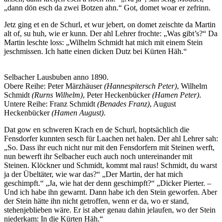
„dann dön esch da zwei Botzen ahn.“ Got, domet woar er zefrinn.
Jetz ging et en de Schurl, et wur jebert, on domet zeischte da Martin
alt of, su huh, wie er kunn. Der ahl Lehrer frochte: „Was gibt’s?“ Da
Martin leschte loss: „Wilhelm Schmidt hat mich mit einem Stein
jeschmissen. Ich hatte einen dicken Dutz bei Kürten Häh.“
Selbacher Lausbuben anno 1890.
Obere Reihe: Peter Märzhäuser
(Hannespitersch Peter)
, Wilhelm
Schmidt
(Rurns Wilhelm)
, Peter Heckenbücker
(Hamen Peter)
.
Untere Reihe: Franz Schmidt
(Benades Franz)
, August
Heckenbücker
(Hamen August)
.
Dat gow en schweren Krach en de Schurl, hoptsächlich die
Fensdorfer kunnten sesch für Laachen net halen. Der ahl Lehrer sah:
„So. Dass ihr euch nicht nur mit den Fensdorfern mit Steinen werft,
nun bewerft ihr Selbacher euch auch noch untereinander mit
Steinen. Klöckner und Schmidt, kommt mal raus! Schmidt, du warst
ja der Übeltäter, wie war das?“ „Der Martin, der hat mich
geschimpft.“ „Ja, wie hat der denn geschimpft?“ „Dicker Pierter. –
Und ich habe ihn gewarnt. Dann habe ich den Stein geworfen. Aber
der Stein hätte ihn nicht getroffen, wenn er da, wo er stand,
stehenjeblieben wäre. Er ist aber genau dahin jelaufen, wo der Stein
niederkam: In die Kürten Häh.“