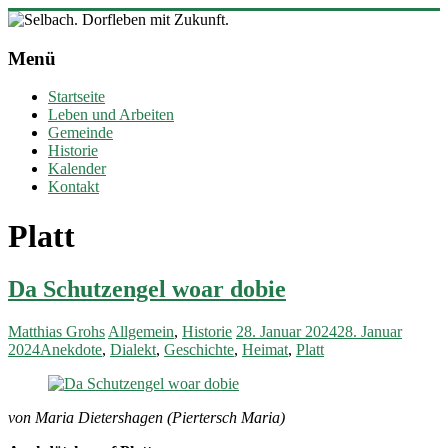
Zum
Inhalt
Selbach.
springen
Menü
Dorfleben
mit
Startseite
Zukunft.
Leben und Arbeiten
Gemeinde
Ortsgemeinde
Historie
Selbach
Kalender
(Sieg)
Kontakt
Platt
Da Schutzengel woar dobie
Matthias Grohs
Allgemein
,
Historie
28. Januar 2024
28. Januar
2024
Anekdote
,
Dialekt
,
Geschichte
,
Heimat
,
Platt
von Maria Dietershagen (Piertersch Maria)