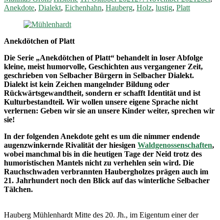
Anekdote
,
Dialekt
,
Eichenhahn
,
Hauberg
,
Holz
,
lustig
,
Platt
Anekdötchen of Platt
Die Serie „Anekdötchen of Platt“ behandelt in loser Abfolge
kleine, meist humorvolle, Geschichten aus vergangener Zeit,
geschrieben von Selbacher Bürgern in Selbacher Dialekt.
Dialekt ist kein Zeichen mangelnder Bildung oder
Rückwärtsgewandtheit, sondern er schafft Identität und ist
Kulturbestandteil. Wir wollen unsere eigene Sprache nicht
verlernen: Geben wir sie an unsere Kinder weiter, sprechen wir
sie!
In der folgenden Anekdote geht es um die nimmer endende
augenzwinkernde Rivalität der hiesigen
Waldgenossenschaften
,
wobei manchmal bis in die heutigen Tage der Neid trotz des
humoristischen Mantels nicht zu verhehlen sein wird.
Die
Rauchschwaden verbrannten Haubergholzes prägen auch im
21. Jahrhundert noch den Blick auf das winterliche Selbacher
Tälchen.
Hauberg Mühlenhardt Mitte des 20. Jh., im Eigentum einer der