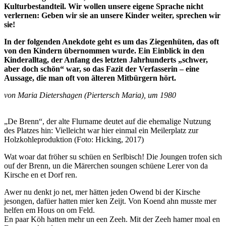
Kulturbestandteil. Wir wollen unsere eigene Sprache nicht
verlernen: Geben wir sie an unsere Kinder weiter, sprechen wir
sie!
In der folgenden Anekdote geht es um das Ziegenhüten, das oft
von den Kindern übernommen wurde. Ein Einblick in den
Kinderalltag, der Anfang des letzten Jahrhunderts „schwer,
aber doch
schön“ war, so das Fazit der Verfasserin – eine
Aussage, die man oft von älteren Mitbürgern hört.
von Maria Dietershagen (Piertersch Maria), um 1980
„De Brenn“, der alte Flurname deutet auf die ehemalige Nutzung
des Platzes hin: Vielleicht war hier einmal ein Meilerplatz zur
Holzkohleproduktion (Foto: Hicking, 2017)
Wat woar dat fröher su schüen en Serlbisch! Die Joungen trofen sich
ouf der Brenn, un die Märerchen soungen schüene Lerer von da
Kirsche en et Dorf ren.
Awer nu denkt jo net, mer hätten jeden Owend bi der Kirsche
jesongen, dafüer hatten mier ken Zeijt. Von Koend ahn musste mer
helfen em Hous on om Feld.
En paar Köh hatten mehr un een Zeeh. Mit der Zeeh hamer moal en