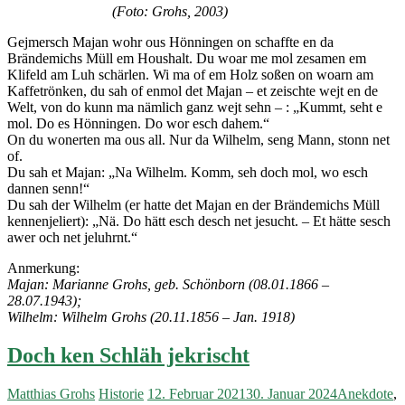
(Foto: Grohs, 2003)
Gejmersch Majan wohr ous Hönningen on schaffte en da
Brändemichs Müll em Houshalt. Du woar me mol zesamen em
Klifeld am Luh schärlen. Wi ma of em Holz soßen on woarn am
Kaffetrönken, du sah of enmol det Majan – et zeischte wejt en de
Welt, von do kunn ma nämlich ganz wejt sehn – : „Kummt, seht e
mol. Do es Hönningen. Do wor esch dahem.“
On du wonerten ma ous all. Nur da Wilhelm, seng Mann, stonn net
of.
Du sah et Majan: „Na Wilhelm. Komm, seh doch mol, wo esch
dannen senn!“
Du sah der Wilhelm (er hatte det Majan en der Brändemichs Müll
kennenjeliert): „Nä. Do hätt esch desch net jesucht. – Et hätte sesch
awer och net jeluhrnt.“
Anmerkung:
Majan: Marianne Grohs, geb. Schönborn (08.01.1866 –
28.07.1943);
Wilhelm: Wilhelm Grohs (20.11.1856 – Jan. 1918)
Doch ken Schläh jekrischt
Matthias Grohs
Historie
12. Februar 2021
30. Januar 2024
Anekdote
,