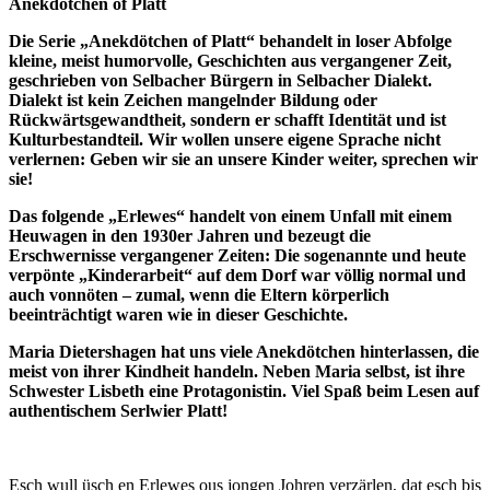
Anekdötchen of Platt
Die Serie „Anekdötchen of Platt“ behandelt in loser Abfolge
kleine, meist humorvolle, Geschichten aus vergangener Zeit,
geschrieben von Selbacher Bürgern in Selbacher Dialekt.
Dialekt ist kein Zeichen mangelnder Bildung oder
Rückwärtsgewandtheit, sondern er schafft Identität und ist
Kulturbestandteil. Wir wollen unsere eigene Sprache nicht
verlernen: Geben wir sie an unsere Kinder weiter, sprechen wir
sie!
Das folgende „Erlewes“ handelt von einem Unfall mit einem
Heuwagen in den 1930er Jahren und bezeugt die
Erschwernisse vergangener Zeiten: Die sogenannte und heute
verpönte „Kinderarbeit“ auf dem Dorf war völlig normal und
auch vonnöten – zumal, wenn die Eltern körperlich
beeinträchtigt waren wie in dieser Geschichte.
Maria Dietershagen hat uns viele Anekdötchen hinterlassen, die
meist von ihrer Kindheit handeln. Neben Maria selbst, ist ihre
Schwester Lisbeth eine Protagonistin.
Viel Spaß beim Lesen auf
authentischem Serlwier Platt!
Esch wull üsch en Erlewes ous jongen Johren verzärlen, dat esch bis