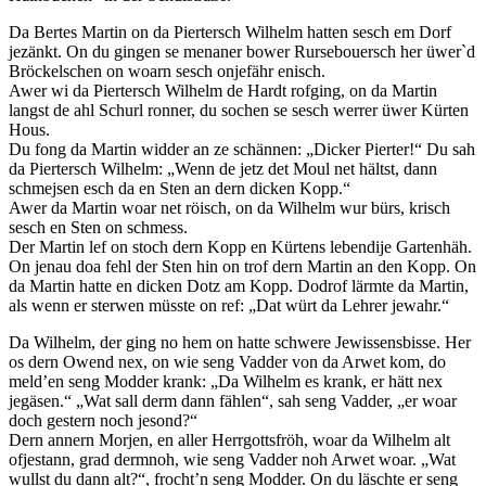
Da Bertes Martin on da Piertersch Wilhelm hatten sesch em Dorf
jezänkt. On du gingen se menaner bower Rursebouersch her üwer`d
Bröckelschen on woarn sesch onjefähr enisch.
Awer wi da Piertersch Wilhelm de Hardt rofging, on da Martin
langst de ahl Schurl ronner, du sochen se sesch werrer üwer Kürten
Hous.
Du fong da Martin widder an ze schännen: „Dicker Pierter!“ Du sah
da Piertersch Wilhelm: „Wenn de jetz det Moul net hältst, dann
schmejsen esch da en Sten an dern dicken Kopp.“
Awer da Martin woar net röisch, on da Wilhelm wur bürs, krisch
sesch en Sten on schmess.
Der Martin lef on stoch dern Kopp en Kürtens lebendije Gartenhäh.
On jenau doa fehl der Sten hin on trof dern Martin an den Kopp. On
da Martin hatte en dicken Dotz am Kopp. Dodrof lärmte da Martin,
als wenn er sterwen müsste on ref: „Dat würt da Lehrer jewahr.“
Da Wilhelm, der ging no hem on hatte schwere Jewissensbisse. Her
os dern Owend nex, on wie seng Vadder von da Arwet kom, do
meld’en seng Modder krank: „Da Wilhelm es krank, er hätt nex
jegäsen.“ „Wat sall derm dann fählen“, sah seng Vadder, „er woar
doch gestern noch jesond?“
Dern annern Morjen, en aller Herrgottsfröh, woar da Wilhelm alt
ofjestann, grad dermnoh, wie seng Vadder noh Arwet woar. „Wat
wullst du dann alt?“, frocht’n seng Modder. On du läschte er seng