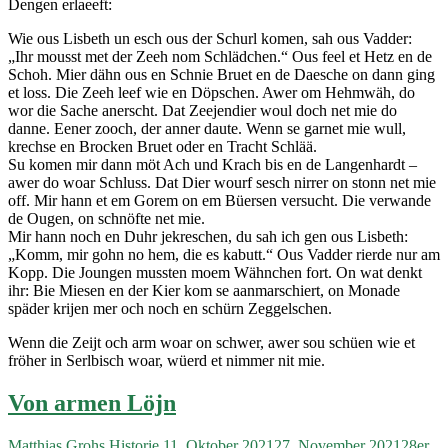
Dengen erlaeeft:
Wie ous Lisbeth un esch ous der Schurl komen, sah ous Vadder:
„Ihr mousst met der Zeeh nom Schlädchen.“ Ous feel et Hetz en de
Schoh. Mier dähn ous en Schnie Bruet en de Daesche on dann ging
et loss. Die Zeeh leef wie en Döpschen. Awer om Hehmwäh, do
wor die Sache anerscht. Dat Zeejendier woul doch net mie do
danne. Eener zooch, der anner daute. Wenn se garnet mie wull,
krechse en Brocken Bruet oder en Tracht Schlää.
Su komen mir dann möt Ach und Krach bis en de Langenhardt –
awer do woar Schluss. Dat Dier wourf sesch nirrer on stonn net mie
off. Mir hann et em Gorem on em Büersen versucht. Die verwande
de Ougen, on schnöfte net mie.
Mir hann noch en Duhr jekreschen, du sah ich gen ous Lisbeth:
„Komm, mir gohn no hem, die es kabutt.“ Ous Vadder rierde nur am
Kopp. Die Joungen mussten moem Wähnchen fort. On wat denkt
ihr: Bie Miesen en der Kier kom se aanmarschiert, on Monade
späder krijen mer och noch en schürn Zeggelschen.
Wenn die Zeijt och arm woar on schwer, awer sou schüen wie et
fröher in Serlbisch woar, wüerd et nimmer nit mie.
Von armen Löjn
Matthias Grohs
Historie
11. Oktober 2021
27. November 2021
28er
,