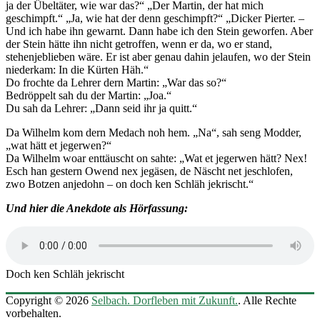
ja der Übeltäter, wie war das?“ „Der Martin, der hat mich
geschimpft.“ „Ja, wie hat der denn geschimpft?“ „Dicker Pierter. –
Und ich habe ihn gewarnt. Dann habe ich den Stein geworfen. Aber
der Stein hätte ihn nicht getroffen, wenn er da, wo er stand,
stehenjeblieben wäre. Er ist aber genau dahin jelaufen, wo der Stein
niederkam: In die Kürten Häh.“
Do frochte da Lehrer dern Martin: „War das so?“
Bedröppelt sah du der Martin: „Joa.“
Du sah da Lehrer: „Dann seid ihr ja quitt.“
Da Wilhelm kom dern Medach noh hem. „Na“, sah seng Modder,
„wat hätt et jegerwen?“
Da Wilhelm woar enttäuscht on sahte: „Wat et jegerwen hätt? Nex!
Esch han gestern Owend nex jegäsen, de Näscht net jeschlofen,
zwo Botzen anjedohn – on doch ken Schläh jekrischt.“
Und hier die Anekdote als Hörfassung:
Doch ken Schläh jekrischt
Copyright © 2026
Selbach. Dorfleben mit Zukunft.
. Alle Rechte
vorbehalten.