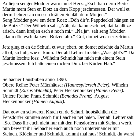
Anliejen senger Modder warm an et Herz: „Esch han derm Bertes
Martin mem Sten en Dotz an dern Kopp jeschmessen. Der wull et
derm Lehrer san on esch kräijen Schläh dern Morjen.“
Seng Modder gow em dern Roat: „Döh dir’n Pappdeckel hängen en
de Botze.“ Der Wilhelm sah: „Näh, dat kann esch net, dat knallt ze
arisch, dann kreijen esch a noch mi.“ „Na ja“, sah seng Modder,
„dann dön esch da zwei Botzen ahn.“ Got, domet woar er zefrinn.
Jetz ging et en de Schurl, et wur jebert, on domet zeischte da Martin
alt of, su huh, wie er kunn. Der ahl Lehrer frochte: „Was gibt’s?“ Da
Martin leschte loss: „Wilhelm Schmidt hat mich mit einem Stein
jeschmissen. Ich hatte einen dicken Dutz bei Kürten Häh.“
Selbacher Lausbuben anno 1890.
Obere Reihe: Peter Märzhäuser
(Hannespitersch Peter)
, Wilhelm
Schmidt
(Rurns Wilhelm)
, Peter Heckenbücker
(Hamen Peter)
.
Untere Reihe: Franz Schmidt
(Benades Franz)
, August
Heckenbücker
(Hamen August)
.
Dat gow en schweren Krach en de Schurl, hoptsächlich die
Fensdorfer kunnten sesch für Laachen net halen. Der ahl Lehrer sah:
„So. Dass ihr euch nicht nur mit den Fensdorfern mit Steinen werft,
nun bewerft ihr Selbacher euch auch noch untereinander mit
Steinen. Klöckner und Schmidt, kommt mal raus! Schmidt, du warst