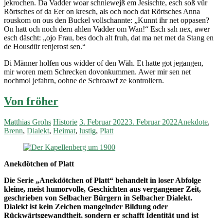
jekrochen. Da Vadder woar schniewejß em Jesischte, esch soß vür
Rörtsches of da Eer on kresch, als och noch dat Rörtsches Anna
rouskom on ous den Buckel vollschannte: „Kunnt ihr net oppasen?
On hatt och noch dern ahlen Vadder om Wan!“ Esch sah nex, awer
esch däscht: „ojo Frau, bes doch alt fruh, dat ma net met da Stang en
de Housdür renjerost sen.“
Di Männer holfen ous widder of den Wäh. Et hatte got jegangen,
mir woren mem Schrecken dovonkummen. Awer mir sen net
nochmol jefahrn, oohne de Schroawf ze kontroliern.
Von fröher
Matthias Grohs
Historie
3. Februar 2022
3. Februar 2022
Anekdote
,
Brenn
,
Dialekt
,
Heimat
,
lustig
,
Platt
Anekdötchen of Platt
Die Serie „Anekdötchen of Platt“ behandelt in loser Abfolge
kleine, meist humorvolle, Geschichten aus vergangener Zeit,
geschrieben von Selbacher Bürgern in Selbacher Dialekt.
Dialekt ist kein Zeichen mangelnder Bildung oder
Rückwärtsgewandtheit, sondern er schafft Identität und ist