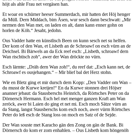
höjt als ahle Frau net vergäsen han.
Et woar en schürner heeser Summerdach, mir hatten det Höj henger
da Müll. Dern Middach, bim Äsen, wur sesch dann beschwatt: „Mir
nermen den Wan met, on laden en alt, dann kann enner gohn on
horlen de Köh.“ Jesaht, jedohn.
Ous Vadder hatte en künstlisch Been on kunn sesch net su helfen.
Der kom of den Wan, et Lisbeth an de Schroawf on esch vürn an de
Deichsel. Bi Bärwels an da Eck reef esch: „Lisbeth, schroawf dern
Wan rischtisch zoh“, awer der Wan dröckte no vürn.
Esch lärmte: „Dräh dern Wan zoh!“, du reef dat: „Esch kann net, de
Schroawf es ousjehangen.“ – Mir blief bal det Herz stohn.
Wie en Bletz ging et mir dursch dern Kopp: „Den Vadder om Wan –
du musst de Kurwe kreijen!“ En da Kurwe stonnen drei Höjser
ananner jebaut: da Stausberschs Heinrich, da Rörtsches Peter on da
Dörnersch Hermann. Esch hel met menger ganzen Kraft am Wan
zeröck, awer bi Laien do ging et net mi. Esch moch Sätze vürn an
da Stang, langst Stausberschs kom esch noch, awer vürm Rörtsches
Peter do leß esch de Stang loss on moch en Satz of de Sejde.
Der Wan souste met Karacho gän den Zong on gän de Bank. Bi
Dörnersch do kom er zom enhahlen. – Ous Lisbeth kom höngenöh