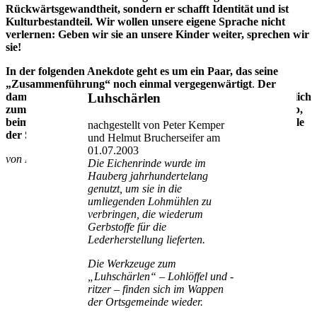
Rückwärtsgewandtheit, sondern er schafft Identität und ist
Kulturbestandteil. Wir wollen unsere eigene Sprache nicht
verlernen: Geben wir sie an unsere Kinder weiter, sprechen wir
sie!
In der folgenden Anekdote geht es um ein Paar, das seine
„Zusammenführung“ noch einmal vergegenwärtigt
.
Der
damalige (?) Charme mancher Ehemänner kommt hier deutlich
Luhschärlen
zum Ausdruck. Die Szene spielt sich wie so oft im Hauberg ab,
beim so genannten Lohschälen, einer wichtigen Erwerbsquelle
nachgestellt von Peter Kemper
der Selbacher.
und Helmut Brucherseifer am
01.07.2003
von Maria Klein (um 1920)
Die Eichenrinde wurde im
Hauberg jahrhundertelang
genutzt, um sie in die
umliegenden Lohmühlen zu
verbringen, die wiederum
Gerbstoffe für die
Lederherstellung lieferten.
Die Werkzeuge zum
„Luhschärlen“ – Lohlöffel und -
ritzer – finden sich im Wappen
der Ortsgemeinde wieder.